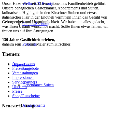
Unser Haus wird seit 5 Generationen als Familienbetrieb geführt.
Wellness & Beauty
Unsere behaglichen Gästezimmer, Appartements und Suiten,
kulinarische Highlights in den Kirschner Stuben und etwas
italienischer Flair in der Enothek vermitteln Ihnen das Gefühl von
Geborgenheit und Ursprünglichkeit. Wir haben an alles gedacht,
Online-Buchung
was Ihren Urlaub wunschlos macht. Sollte Ihnen etwas fehlen, wir
freuen uns auf Ihre Anregungen.
130 Jahre Gastlichkeit erleben,
daheim sein … beim Maier zum Kirschner!
Preisliste
Themen:
Arrangements
Dependance
Freizeitangebote
Veranstaltungen
Impressionen
Servicepartners
Dependance Suiten
Über uns
Presse
Shop/Gutscheine
Neueste Beiträge:
Arrangements