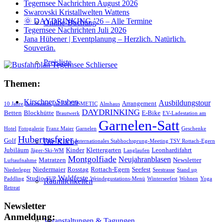
Tegernsee Nachrichten August 2026
Swarovski Kristallwelten Wattens
🌞 DAYDRINKING ’26 – Alle Termine
Online-Buchung
Tegernsee Nachrichten Juli 2026
Jana Hübener | Eventplanung – Herzlich. Natürlich.
Souverän.
Preisliste
Themen:
Kirschner Stuben
Ausbildungstour
Arrangement
10 Jahre
Accessoires
ALEX COSMETIC
Almhaus
DAYDRINKING
Betten
Blockhütte
E-Bike
Brautwerk
EV-Ladestation am
Garnelen-Satt
Hotel
Fotogalerie
Franz Maier
Garnelen
Geschenke
Hubertusfeier
Golf
Die Küche
Internationales Stabhochsprung-Meeting TSV Rottach-Egern
Jubiläum
Kinder
Klettergarten
Leonhardifahrt
Jäger-Ski-WM
Langlaufen
Montgolfiade
Neujahranblasen
Matratzen
Newsletter
Luftaufnahme
Niedermaier
Rosstag
Rottach-Egern
Seefest
Niederleger
Seestrasse
Stand up
Waldfeste
Studio
Paddling
SUP
Weindegustations-Menü
Winterseefest
Wohnen
Yoga
Räumlichkeiten
Retreat
Newsletter
Anmeldung:
Veranstaltungen & Tagungen