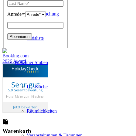
Online-Buchung
Anrede
*
Preisliste
Kirschner Stuben
Sehr gut
Die Küche
5.9 Gesamtbewertung
Hotel Maier zum Kirschner
Jetzt bewerten
Räumlichkeiten
🛍
Warenkorb
Veranstaltungen & Tagungen