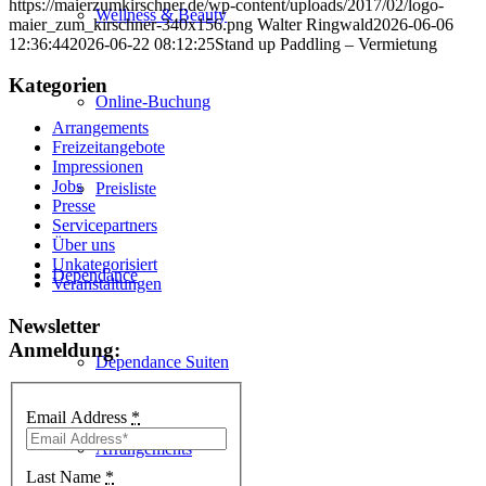
https://maierzumkirschner.de/wp-content/uploads/2017/02/logo-
Wellness & Beauty
maier_zum_kirschner-340x156.png
Walter Ringwald
2026-06-06
12:36:44
2026-06-22 08:12:25
Stand up Paddling – Vermietung
Kategorien
Online-Buchung
Arrangements
Freizeitangebote
Impressionen
Jobs
Preisliste
Presse
Servicepartners
Über uns
Unkategorisiert
Dependance
Veranstaltungen
Newsletter
Anmeldung:
Dependance Suiten
Email Address
*
Arrangements
Last Name
*