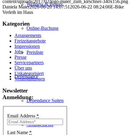
content/uploads/2017/02/logo-maier_zum_kirschner-340x156.png
Wellness & Beauty
Daniela Maier
2026-06-20 14:07:51
2026-06-22 08:24:06
E-Bike
Verleih im Haus
Kategorien
Online-Buchung
Arrangements
Freizeitangebote
Impressionen
Jobs
Preisliste
Presse
Servicepartners
Über uns
Unkategorisiert
Dependance
Veranstaltungen
Newsletter
Anmeldung:
Dependance Suiten
Email Address
*
Arrangements
Last Name
*