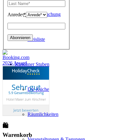
Online-Buchung
Anrede
*
Preisliste
Kirschner Stuben
Sehr gut
Die Küche
5.9 Gesamtbewertung
Hotel Maier zum Kirschner
Jetzt bewerten
Räumlichkeiten
🛍
Warenkorb
Veranstaltungen & Tagungen