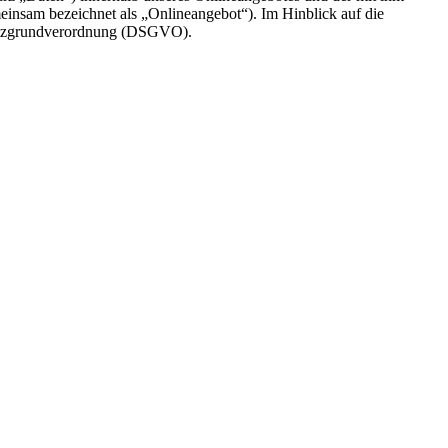
einsam bezeichnet als „Onlineangebot“). Im Hinblick auf die
chutzgrundverordnung (DSGVO).