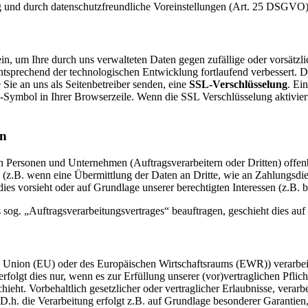
g und durch datenschutzfreundliche Voreinstellungen (Art. 25 DSGVO)
, um Ihre durch uns verwalteten Daten gegen zufällige oder vorsätzli
sprechend der technologischen Entwicklung fortlaufend verbessert. Di
 Sie an uns als Seitenbetreiber senden, eine
SSL-Verschlüsselung
. Ei
-Symbol in Ihrer Browserzeile. Wenn die SSL Verschlüsselung aktiviert 
en
ersonen und Unternehmen (Auftragsverarbeitern oder Dritten) offenbar
s (z.B. wenn eine Übermittlung der Daten an Dritte, wie an Zahlungsdie
g dies vorsieht oder auf Grundlage unserer berechtigten Interessen (z.B.
s sog. „Auftragsverarbeitungsvertrages“ beauftragen, geschieht dies 
en Union (EU) oder des Europäischen Wirtschaftsraums (EWR)) verarbe
folgt dies nur, wenn es zur Erfüllung unserer (vor)vertraglichen Pflich
hieht. Vorbehaltlich gesetzlicher oder vertraglicher Erlaubnisse, verarb
h. die Verarbeitung erfolgt z.B. auf Grundlage besonderer Garantien, 