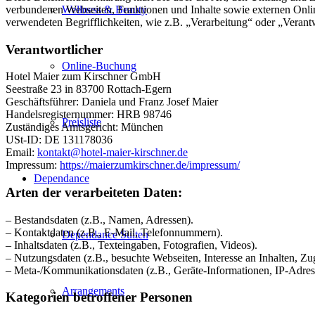
verbundenen Webseiten, Funktionen und Inhalte sowie externen Onlin
Wellness & Beauty
verwendeten Begrifflichkeiten, wie z.B. „Verarbeitung“ oder „Veran
Verantwortlicher
Online-Buchung
Hotel Maier zum Kirschner GmbH
Seestraße 23 in 83700 Rottach-Egern
Geschäftsführer: Daniela und Franz Josef Maier
Handelsregisternummer: HRB 98746
Preisliste
Zuständiges Amtsgericht: München
USt-ID: DE 131178036
Email:
kontakt@hotel-maier-kirschner.de
Impressum:
https://maierzumkirschner.de/impressum/
Dependance
Arten der verarbeiteten Daten:
– Bestandsdaten (z.B., Namen, Adressen).
– Kontaktdaten (z.B., E-Mail, Telefonnummern).
Dependance Suiten
– Inhaltsdaten (z.B., Texteingaben, Fotografien, Videos).
– Nutzungsdaten (z.B., besuchte Webseiten, Interesse an Inhalten, Zug
– Meta-/Kommunikationsdaten (z.B., Geräte-Informationen, IP-Adres
Arrangements
Kategorien betroffener Personen