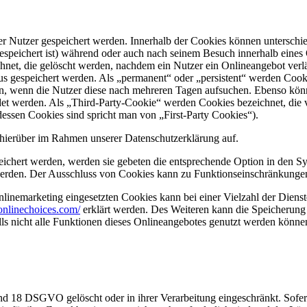
er Nutzer gespeichert werden. Innerhalb der Cookies können unterschi
peichert ist) während oder auch nach seinem Besuch innerhalb eines 
net, die gelöscht werden, nachdem ein Nutzer ein Onlineangebot verlä
tus gespeichert werden. Als „permanent“ oder „persistent“ werden Coo
en, wenn die Nutzer diese nach mehreren Tagen aufsuchen. Ebenso könn
 werden. Als „Third-Party-Cookie“ werden Cookies bezeichnet, die v
dessen Cookies sind spricht man von „First-Party Cookies“).
hierüber im Rahmen unserer Datenschutzerklärung auf.
eichert werden, werden sie gebeten die entsprechende Option in den Sy
erden. Der Ausschluss von Cookies kann zu Funktionseinschränkungen
inemarketing eingesetzten Cookies kann bei einer Vielzahl der Dienste
onlinechoices.com/
erklärt werden. Des Weiteren kann die Speicherung 
lls nicht alle Funktionen dieses Onlineangebotes genutzt werden könne
nd 18 DSGVO gelöscht oder in ihrer Verarbeitung eingeschränkt. Sofer