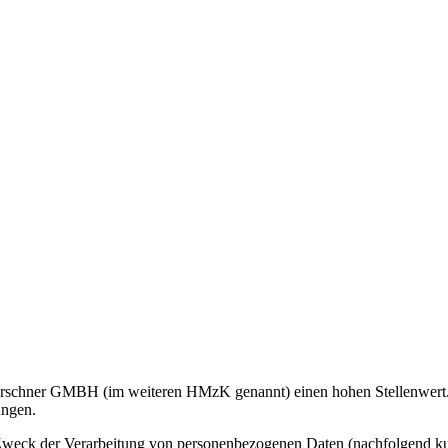
irschner GMBH (im weiteren HMzK genannt) einen hohen Stellenwert. 
ungen.
 Zweck der Verarbeitung von personenbezogenen Daten (nachfolgend ku