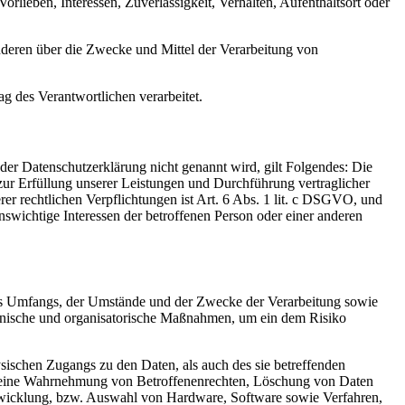
rlieben, Interessen, Zuverlässigkeit, Verhalten, Aufenthaltsort oder
 anderen über die Zwecke und Mittel der Verarbeitung von
ag des Verantwortlichen verarbeitet.
er Datenschutzerklärung nicht genannt wird, gilt Folgendes: Die
 zur Erfüllung unserer Leistungen und Durchführung vertraglicher
r rechtlichen Verpflichtungen ist Art. 6 Abs. 1 lit. c DSGVO, und
enswichtige Interessen der betroffenen Person oder einer anderen
es Umfangs, der Umstände und der Zwecke der Verarbeitung sowie
technische und organisatorische Maßnahmen, um ein dem Risiko
sischen Zugangs zu den Daten, als auch des sie betreffenden
die eine Wahrnehmung von Betroffenenrechten, Löschung von Daten
ntwicklung, bzw. Auswahl von Hardware, Software sowie Verfahren,