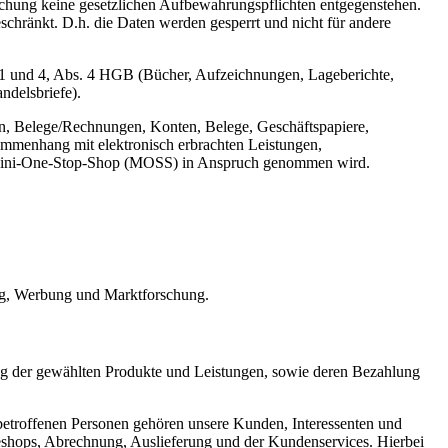
öschung keine gesetzlichen Aufbewahrungspflichten entgegenstehen.
eschränkt. D.h. die Daten werden gesperrt und nicht für andere
 1 und 4, Abs. 4 HGB (Bücher, Aufzeichnungen, Lageberichte,
ndelsbriefe).
n, Belege/Rechnungen, Konten, Belege, Geschäftspapiere,
mmenhang mit elektronisch erbrachten Leistungen,
er Mini-One-Stop-Shop (MOSS) in Anspruch genommen wird.
ing, Werbung und Marktforschung.
ng der gewählten Produkte und Leistungen, sowie deren Bezahlung
betroffenen Personen gehören unsere Kunden, Interessenten und
eshops, Abrechnung, Auslieferung und der Kundenservices. Hierbei