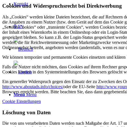
Kontakt
Cookies und Widerspruchsrecht bei Direktwerbung
Als „Cookies“ werden kleine Dateien bezeichnet, die auf Rechnern d
die Angaben zu einem Nutzer (bzw. dem Gerät auf dem das Cookie ges
🌐 EN
„Session-Cookies“ oder „transiente Cookies“, werden Cookies bezeich
der Inhalt eines Warenkorbs in einem Onlineshop oder ein Login-Sta
gespeichert bleiben. So kann z.B. der Login-Status gespeichert werd
werden, die für Reichweitenmessung oder Marketingzwecke verwendet
Onlineangebot betreibt, angeboten werden (andernfalls, wenn es nur 
Wir können temporäre und permanente Cookies einsetzen und klären 
Falls die Nutzer nicht möchten, dass Cookies auf ihrem Rechner gesp
Cookies können in den Systemeinstellungen des Browsers gelöscht w
Ein genereller Widerspruch gegen den Einsatz der zu Zwecken des Onl
http://www.aboutads.info/choices/
oder die EU-Seite
http://www.your
Browsers erreicht werden. Bitte beachten Sie, dass dann gegebenenfa
Menü
Menü
Cookie Einstellungen
Löschung von Daten
Die von uns verarbeiteten Daten werden nach Maßgabe der Art. 17 u