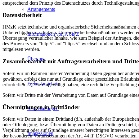
entsprechend dem Prinzip des Datenschutzes durch Technikgestaltun
Arrangements
Datensicherheit
HMzK setzt technische und organisatorische Sicherheitsmaßnahmen ein
Unberechtigter zu schützen. Unsere Sicherheitsmaßnahmen werden ent
Informationen von A bis Z
Übertragung vertraulicher Inhalte, wie zum Beispiel der Anfragen, die
des Browsers von “http://” auf “https://” wechselt und an dem Schloss
mitgelesen werden.
Über uns
Zusammenarbeit mit Auftragsverarbeitern und Dritt
Sofern wir im Rahmen unserer Verarbeitung Daten gegenüber anderen P
gewähren, erfolgt dies nur auf Grundlage einer gesetzlichen Erlaubni
Freizeitangebote
erforderlich ist), Sie eingewilligt haben, eine rechtliche Verpflichtun
Sofern wir Dritte mit der Verarbeitung von Daten auf Grundlage eine
Übermittlungen in Drittländer
Veranstaltungen
Sofern wir Daten in einem Drittland (d.h. außerhalb der Europäisch
oder Offenlegung, bzw. Übermittlung von Daten an Dritte geschieht, er
Verpflichtung oder auf Grundlage unserer berechtigten Interessen gesc
Impressionen
der besonderen Voraussetzungen der Art. 44 ff. DSGVO verarbeiten. D.