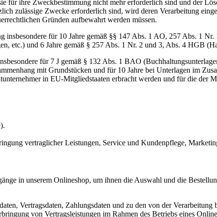
 sie für ihre Zweckbestimmung nicht mehr erforderlich sind und der L
zlich zulässige Zwecke erforderlich sind, wird deren Verarbeitung eing
steuerrechtlichen Gründen aufbewahrt werden müssen.
ng insbesondere für 10 Jahre gemäß §§ 147 Abs. 1 AO, 257 Abs. 1 Nr.
en, etc.) und 6 Jahre gemäß § 257 Abs. 1 Nr. 2 und 3, Abs. 4 HGB (Ha
 insbesondere für 7 J gemäß § 132 Abs. 1 BAO (Buchhaltungsunterlage
sammenhang mit Grundstücken und für 10 Jahre bei Unterlagen im Zusa
htunternehmer in EU-Mitgliedstaaten erbracht werden und für die d
).
ringung vertraglicher Leistungen, Service und Kundenpflege, Market
gänge in unserem Onlineshop, um ihnen die Auswahl und die Bestellu
aten, Vertragsdaten, Zahlungsdaten und zu den von der Verarbeitung 
Erbringung von Vertragsleistungen im Rahmen des Betriebs eines Onlin