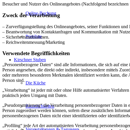
Besucher und Nutzer des Onlineangebotes (Nachfolgend bezeichnen w
Online-Buchung
Zweck der Verarbeitung
– Zurverfügungstellung des Onlineangebotes, seiner Funktionen und I
– Beantwortung von Kontaktanfragen und Kommunikation mit Nutze
Preisliste
– Sicherheitsmaßnahmen.
– Reichweitenmessung/Marketing
Verwendete Begrifflichkeiten
Kirschner Stuben
„Personenbezogene Daten“ sind alle Informationen, die sich auf eine id
Person angesehen, die direkt oder indirekt, insbesondere mittels Z
oder mehreren besonderen Merkmalen identifiziert werden kann, die Aus
Person sind.
Die Küche
„Verarbeitung“ ist jeder mit oder ohne Hilfe automatisierter Verfah
praktisch jeden Umgang mit Daten.
„Pseudonymisierung“ die Verarbeitung personenbezogener Daten in ei
Räumlichkeiten
Person zugeordnet werden können, sofern diese zusätzlichen Informa
personenbezogenen Daten nicht einer identifizierten oder identifizie
„Profiling“ jede Art der automatisierten Verarbeitung personenbezog
Veranstaltungen & Tagungen