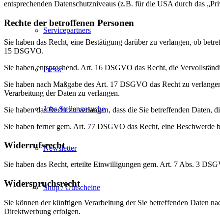
entsprechenden Datenschutzniveaus (z.B. für die USA durch das „Priva
Rechte der betroffenen Personen
Servicepartners
Sie haben das Recht, eine Bestätigung darüber zu verlangen, ob betr
15 DSGVO.
Sie haben entsprechend. Art. 16 DSGVO das Recht, die Vervollständig
Presse
Sie haben nach Maßgabe des Art. 17 DSGVO das Recht zu verlangen,
Verarbeitung der Daten zu verlangen.
Jobs Stellengesuche
Sie haben das Recht zu verlangen, dass die Sie betreffenden Daten, 
Sie haben ferner gem. Art. 77 DSGVO das Recht, eine Beschwerde be
Widerrufsrecht
Newsletter
Sie haben das Recht, erteilte Einwilligungen gem. Art. 7 Abs. 3 DS
Widerspruchsrecht
Shop / Gutscheine
Sie können der künftigen Verarbeitung der Sie betreffenden Daten 
Direktwerbung erfolgen.