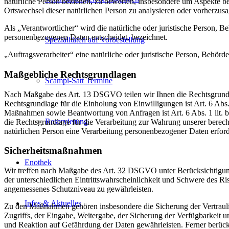
natürliche Person beziehen, zu bewerten, insbesondere um Aspekte bezü
Ortswechsel dieser natürlichen Person zu analysieren oder vorherzus
Als „Verantwortlicher“ wird die natürliche oder juristische Person, 
personenbezogenen Daten entscheidet, bezeichnet.
Spezialitäten auf Vorbestellung
„Auftragsverarbeiter“ eine natürliche oder juristische Person, Behörd
Maßgebliche Rechtsgrundlagen
Scampi-Satt Termine
Nach Maßgabe des Art. 13 DSGVO teilen wir Ihnen die Rechtsgrundlag
Rechtsgrundlage für die Einholung von Einwilligungen ist Art. 6 Abs
Maßnahmen sowie Beantwortung von Anfragen ist Art. 6 Abs. 1 lit. b 
Reservierung
die Rechtsgrundlage für die Verarbeitung zur Wahrung unserer berechti
natürlichen Person eine Verarbeitung personenbezogener Daten erford
Sicherheitsmaßnahmen
Enothek
Wir treffen nach Maßgabe des Art. 32 DSGVO unter Berücksichtigung
der unterschiedlichen Eintrittswahrscheinlichkeit und Schwere des R
angemessenes Schutzniveau zu gewährleisten.
Infos & Aktuelles
Zu den Maßnahmen gehören insbesondere die Sicherung der Vertraulich
Zugriffs, der Eingabe, Weitergabe, der Sicherung der Verfügbarkeit
und Reaktion auf Gefährdung der Daten gewährleisten. Ferner berüc