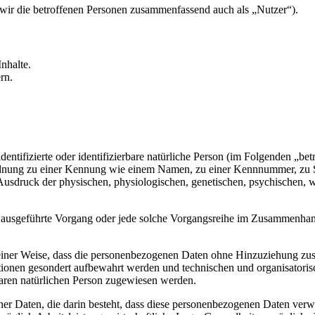
ir die betroffenen Personen zusammenfassend auch als „Nutzer“).
nhalte.
rn.
entifizierte oder identifizierbare natürliche Person (im Folgenden „betr
uordnung zu einer Kennung wie einem Namen, zu einer Kennnummer, zu 
druck der physischen, physiologischen, genetischen, psychischen, wirts
ren ausgeführte Vorgang oder jede solche Vorgangsreihe im Zusammenha
ner Weise, dass die personenbezogenen Daten ohne Hinzuziehung zusätz
tionen gesondert aufbewahrt werden und technischen und organisatoris
rbaren natürlichen Person zugewiesen werden.
ener Daten, die darin besteht, dass diese personenbezogenen Daten ver