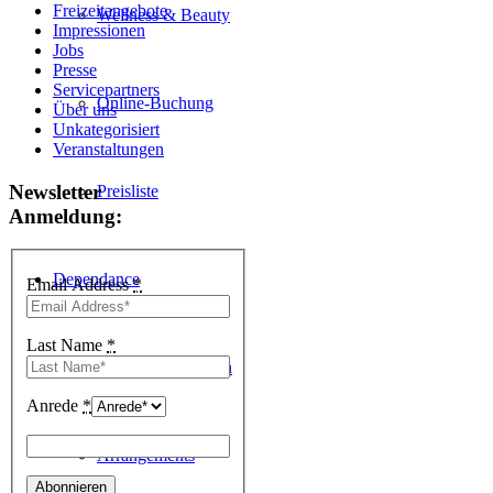
Freizeitangebote
Wellness & Beauty
Impressionen
Jobs
Presse
Servicepartners
Online-Buchung
Über uns
Unkategorisiert
Veranstaltungen
Newsletter
Preisliste
Anmeldung:
Dependance
Email Address
*
Last Name
*
Dependance Suiten
Anrede
*
Arrangements