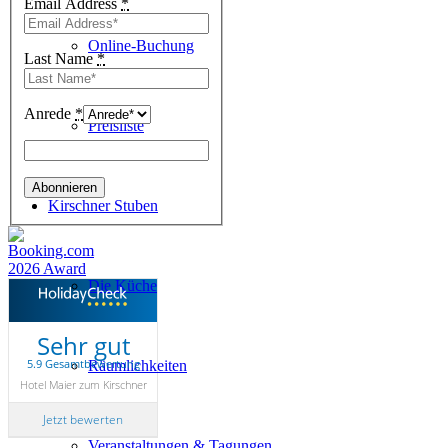
Email Address
*
Online-Buchung
Last Name
*
Anrede
*
Preisliste
Kirschner Stuben
Die Küche
Sehr gut
5.9 Gesamtbewertung
Räumlichkeiten
Hotel Maier zum Kirschner
Jetzt bewerten
Veranstaltungen & Tagungen