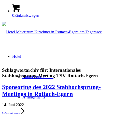
0
Einkaufswagen
Hotel
Schlagwortarchiv für:
Internationales
Stabhochsprung-Meeting TSV Rottach-Egern
Zimmer und Suiten
Sponsoring des 2022 Stabhochsprung-
Meetings in Rottach-Egern
Arrangements
14. Juni 2022
Weiterlesen