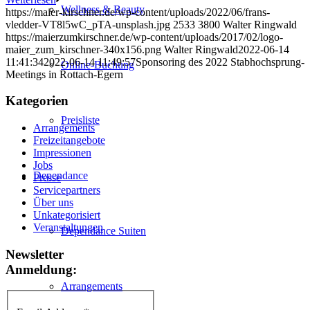
Wellness & Beauty
https://maier-kirschner.de/wp-content/uploads/2022/06/frans-
vledder-VT8l5wC_pTA-unsplash.jpg
2533
3800
Walter Ringwald
https://maierzumkirschner.de/wp-content/uploads/2017/02/logo-
maier_zum_kirschner-340x156.png
Walter Ringwald
2022-06-14
11:41:34
2022-06-14 11:49:57
Sponsoring des 2022 Stabhochsprung-
Online-Buchung
Meetings in Rottach-Egern
Kategorien
Preisliste
Arrangements
Freizeitangebote
Impressionen
Jobs
Dependance
Presse
Servicepartners
Über uns
Unkategorisiert
Veranstaltungen
Dependance Suiten
Newsletter
Anmeldung:
Arrangements