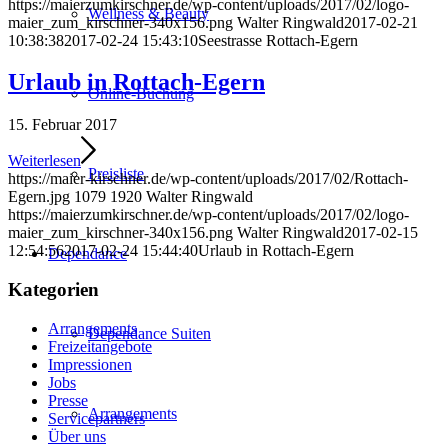
https://maierzumkirschner.de/wp-content/uploads/2017/02/logo-
Wellness & Beauty
maier_zum_kirschner-340x156.png
Walter Ringwald
2017-02-21
10:38:38
2017-02-24 15:43:10
Seestrasse Rottach-Egern
Urlaub in Rottach-Egern
Online-Buchung
15. Februar 2017
Weiterlesen
Preisliste
https://maier-kirschner.de/wp-content/uploads/2017/02/Rottach-
Egern.jpg
1079
1920
Walter Ringwald
https://maierzumkirschner.de/wp-content/uploads/2017/02/logo-
maier_zum_kirschner-340x156.png
Walter Ringwald
2017-02-15
12:54:56
2017-02-24 15:44:40
Urlaub in Rottach-Egern
Dependance
Kategorien
Arrangements
Dependance Suiten
Freizeitangebote
Impressionen
Jobs
Presse
Arrangements
Servicepartners
Über uns