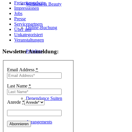
Freizeitangebote
Wellness & Beauty
Impressionen
Jobs
Presse
Servicepartners
Online-Buchung
Über uns
Unkategorisiert
Veranstaltungen
Newsletter Anmeldung:
Preisliste
Email Address
*
Dependance
Last Name
*
Dependance Suiten
Anrede
*
Arrangements