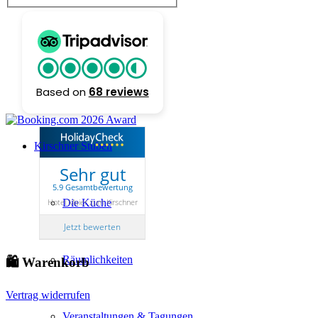
Online-Buchung
Preisliste
Based on
68 reviews
Kirschner Stuben
Sehr gut
5.9 Gesamtbewertung
Hotel Maier zum Kirschner
Die Küche
Jetzt bewerten
Räumlichkeiten
🛍 Warenkorb
Vertrag widerrufen
Veranstaltungen & Tagungen