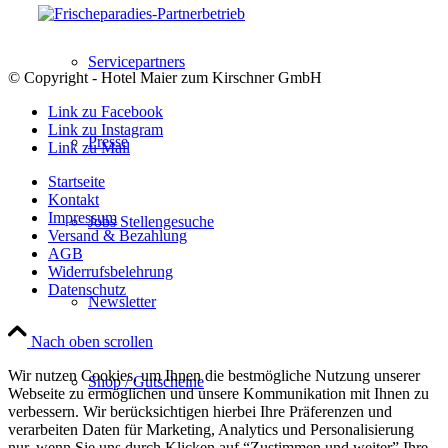
Servicepartners
© Copyright - Hotel Maier zum Kirschner GmbH
Link zu Facebook
Link zu Instagram
Presse
Link zu Mail
Startseite
Kontakt
Impressum
Jobs Stellengesuche
Versand & Bezahlung
AGB
Widerrufsbelehrung
Datenschutz
Newsletter
Nach oben scrollen
Wir nutzen Cookies, um Ihnen die bestmögliche Nutzung unserer
Shop / Gutscheine
Webseite zu ermöglichen und unsere Kommunikation mit Ihnen zu
verbessern. Wir berücksichtigen hierbei Ihre Präferenzen und
verarbeiten Daten für Marketing, Analytics und Personalisierung
nur, wenn Sie uns durch Klicken auf “Zustimmen und weiter” Ihre