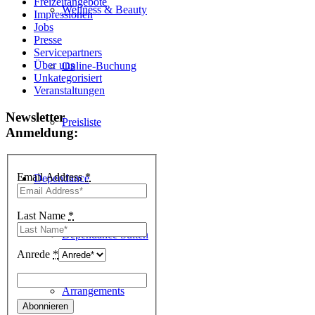
Freizeitangebote
Wellness & Beauty
Impressionen
Jobs
Presse
Servicepartners
Über uns
Online-Buchung
Unkategorisiert
Veranstaltungen
Newsletter
Preisliste
Anmeldung:
Email Address
*
Dependance
Last Name
*
Dependance Suiten
Anrede
*
Arrangements