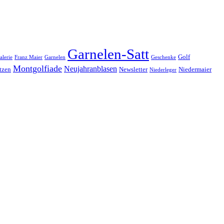
Garnelen-Satt
Golf
alerie
Franz Maier
Garnelen
Geschenke
Montgolfiade
Neujahranblasen
tzen
Newsletter
Niedermaier
Niederleger