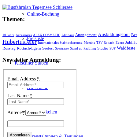
Online-Buchung
Themen:
Ausbildungstour
Arrangement
Bet
10 Jahre
Accessoires
ALEX COSMETIC
Almhaus
Preisliste
Hubertusfeier
Jubilä
Internationales Stabhochsprung-Meeting TSV Rottach-Egern
Waldfeste
Rosstag
Rottach-Egern
Seefest
Studio
Seestrasse
Stand up Paddling
SUP
Newsletter Anmeldung:
Kirschner Stuben
Email Address
*
Die Küche
Last Name
*
Räumlichkeiten
Anrede
*
Veranstaltungen & Tagungen