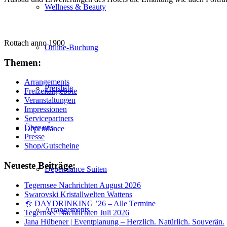
Wellness & Beauty
Rottach anno 1900
Online-Buchung
Themen:
Arrangements
Preisliste
Freizeitangebote
Veranstaltungen
Impressionen
Servicepartners
Über uns
Dependance
Presse
Shop/Gutscheine
Neueste Beiträge:
Dependance Suiten
Tegernsee Nachrichten August 2026
Swarovski Kristallwelten Wattens
🌞 DAYDRINKING ’26 – Alle Termine
Arrangements
Tegernsee Nachrichten Juli 2026
Jana Hübener | Eventplanung – Herzlich. Natürlich. Souverän.