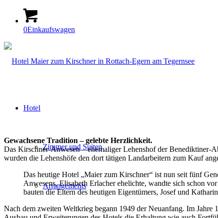
0
Einkaufswagen
Hotel
Gewachsene Tradition – gelebte Herzlichkeit.
Zimmer und Suiten
Das Kirschner-Anwesen – ehemaliger Lehenshof der Benediktiner-Abt
wurden die Lehenshöfe den dort tätigen Landarbeitern zum Kauf ang
Das heutige Hotel „Maier zum Kirschner“ ist nun seit fünf Gene
Anwesens, Elisabeth Erlacher ehelichte, wandte sich schon v
Arrangements
bauten die Eltern des heutigen Eigentümers, Josef und Katharin
Nach dem zweiten Weltkrieg begann 1949 der Neuanfang. Im Jahre 196
Ausbau und Erweiterungen des Hotels die Erhaltung wie auch Fortfü