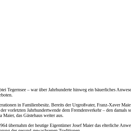
ei Tegernsee – war über Jahrhunderte hinweg ein bäuerliches Anwesen
eboten.
rationen in Familienbesitz. Bereits der Urgroßvater, Franz-Xaver Maier
or der vorletzten Jahrhundertwende dem Fremdenverkehr – den damals s
a Maier, das Gästehaus weiter aus.
4 übernahm der heutige Eigentümer Josef Maier das elterliche Anwese
hrung der gesund-gewachsenen Traditionen.