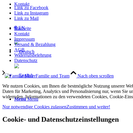
Kontakt
Link zu Facebook
Link zu Instagram
Link zu Mail
🌐 EN
Startseite
Kontakt
Impressum
Versand & Bezahlung
AGB
Widerrufsbelehrung
Datenschutz
Familie und Team
Nach oben scrollen
Wir nutzen Cookies, um Ihnen die bestmögliche Nutzung unserer Webs
Daten für Marketing, Analytics und Personalisierung nur, wenn Sie u
widerrufen. Informationen zu den verwendeten Cookies, Cookie-Einst
Menü
Menü
Nur notwendige Cookies zulassen
Zustimmen und weiter!
Cookie- und Datenschutzeinstellungen