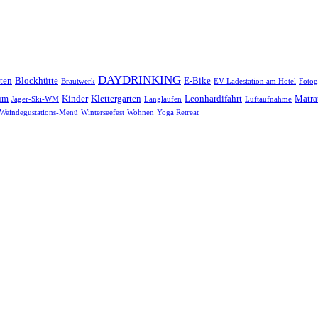
DAYDRINKING
ten
Blockhütte
E-Bike
Brautwerk
EV-Ladestation am Hotel
Fotog
um
Kinder
Klettergarten
Leonhardifahrt
Matra
Jäger-Ski-WM
Langlaufen
Luftaufnahme
Weindegustations-Menü
Winterseefest
Wohnen
Yoga Retreat