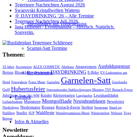
Tegernsee Nachrichten August 2026
Swarovski Kristallwelten Wattens
🌞 DAYDRINKING ’26 – Alle Termine
Tegernsee Nachrichten Juli 2026
Spezialitäten auf Vorbestellung
Jana Hübener | Eventplanung – Herzlich. Natürlich.
Souverän.
Scampi-Satt Termine
Themen:
Ausbildungstour
Arrangement
10 Jahre
Accessoires
ALEX COSMETIC
Almhaus
DAYDRINKING
Reservierung
Betten
Blockhütte
E-Bike
Brautwerk
EV-Ladestation am
Garnelen-Satt
Hotel
Fotogalerie
Franz Maier
Garnelen
Geschenke
Hubertusfeier
Golf
Internationales Stabhochsprung-Meeting TSV Rottach-Egern
Jubiläum
Kinder
Klettergarten
Leonhardifahrt
Jäger-Ski-WM
Langlaufen
Enothek
Montgolfiade
Neujahranblasen
Matratzen
Newsletter
Luftaufnahme
Niedermaier
Rosstag
Rottach-Egern
Seefest
Niederleger
Seestrasse
Stand up
Waldfeste
Studio
Paddling
SUP
Weindegustations-Menü
Winterseefest
Wohnen
Yoga
Retreat
Infos & Aktuelles
Newsletter
Anmeldung: