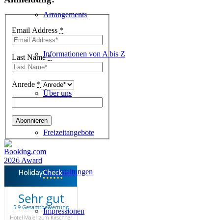
Arrangements
Email Address
*
Informationen von A bis Z
Last Name
*
Anrede
*
Über uns
Freizeitangebote
Veranstaltungen
Sehr gut
5.9 Gesamtbewertung
Impressionen
Hotel Maier zum Kirschner