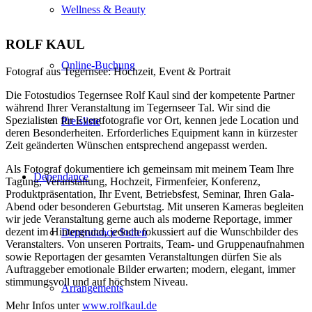
Wellness & Beauty
ROLF KAUL
Online-Buchung
Fotograf aus Tegernsee: Hochzeit, Event & Portrait
Die Fotostudios Tegernsee Rolf Kaul sind der kompetente Partner
während Ihrer Veranstaltung im Tegernseer Tal. Wir sind die
Spezialisten für Eventfotografie vor Ort, kennen jede Location und
Preisliste
deren Besonderheiten. Erforderliches Equipment kann in kürzester
Zeit geänderten Wünschen entsprechend angepasst werden.
Als Fotograf dokumentiere ich gemeinsam mit meinem Team Ihre
Dependance
Tagung, Veranstaltung, Hochzeit, Firmenfeier, Konferenz,
Produktpräsentation, Ihr Event, Betriebsfest, Seminar, Ihren Gala-
Abend oder besonderen Geburtstag. Mit unseren Kameras begleiten
wir jede Veranstaltung gerne auch als moderne Reportage, immer
dezent im Hintergrund, jedoch fokussiert auf die Wunschbilder des
Dependance Suiten
Veranstalters. Von unseren Portraits, Team- und Gruppenaufnahmen
sowie Reportagen der gesamten Veranstaltungen dürfen Sie als
Auftraggeber emotionale Bilder erwarten; modern, elegant, immer
stimmungsvoll und auf höchstem Niveau.
Arrangements
Mehr Infos unter
www.rolfkaul.de