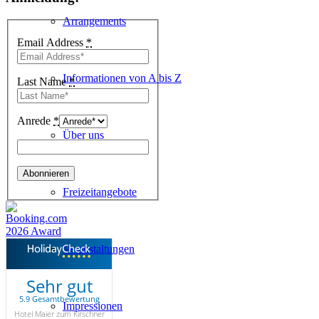
Arrangements
Email Address
*
Informationen von A bis Z
Last Name
*
Anrede
*
Über uns
Freizeitangebote
Veranstaltungen
Sehr gut
5.9 Gesamtbewertung
Impressionen
Hotel Maier zum Kirschner