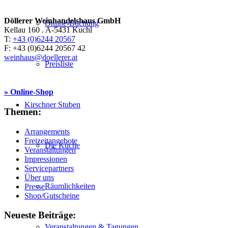
Döllerer Weinhandelshaus GmbH
Online-Buchung
Kellau 160 . A-5431 Kuchl
T:
+43 (0)6244 20567
F: +43 (0)6244 20567 42
weinhaus@doellerer.at
Preisliste
» Online-Shop
Kirschner Stuben
Themen:
Arrangements
Freizeitangebote
Die Küche
Veranstaltungen
Impressionen
Servicepartners
Über uns
Räumlichkeiten
Presse
Shop/Gutscheine
Neueste Beiträge:
Veranstaltungen & Tagungen