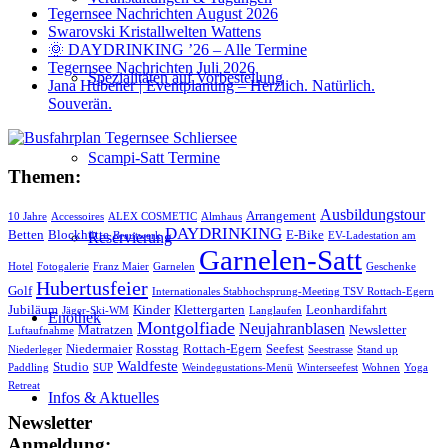
Tegernsee Nachrichten August 2026
Swarovski Kristallwelten Wattens
🌞 DAYDRINKING ’26 – Alle Termine
Tegernsee Nachrichten Juli 2026
Spezialitäten auf Vorbestellung
Jana Hübener | Eventplanung – Herzlich. Natürlich.
Souverän.
Scampi-Satt Termine
Themen:
Ausbildungstour
Arrangement
10 Jahre
Accessoires
ALEX COSMETIC
Almhaus
DAYDRINKING
Betten
Blockhütte
E-Bike
Reservierung
Brautwerk
EV-Ladestation am
Garnelen-Satt
Hotel
Fotogalerie
Franz Maier
Garnelen
Geschenke
Hubertusfeier
Golf
Internationales Stabhochsprung-Meeting TSV Rottach-Egern
Jubiläum
Kinder
Klettergarten
Leonhardifahrt
Jäger-Ski-WM
Langlaufen
Enothek
Montgolfiade
Neujahranblasen
Matratzen
Newsletter
Luftaufnahme
Niedermaier
Rosstag
Rottach-Egern
Seefest
Niederleger
Seestrasse
Stand up
Waldfeste
Studio
Paddling
SUP
Weindegustations-Menü
Winterseefest
Wohnen
Yoga
Retreat
Infos & Aktuelles
Newsletter
Anmeldung: