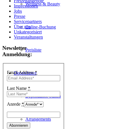
Freizeitangebote
Wellness & Beauty
Impressionen
Jobs
Presse
Servicepartners
Über uns
Online-Buchung
Unkategorisiert
Veranstaltungen
Newsletter
Preisliste
Anmeldung:
Email Address
*
Dependance
Last Name
*
Dependance Suiten
Anrede
*
Arrangements