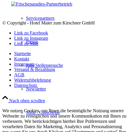
Servicepartners
© Copyright - Hotel Maier zum Kirschner GmbH
Link zu Facebook
Link zu Instagram
Presse
Link zu Mail
Startseite
Kontakt
Impressum
Jobs Stellengesuche
Versand & Bezahlung
AGB
Widerrufsbelehrung
Datenschutz
Newsletter
Nach oben scrollen
Wir nutzen Cookies, um Ihnen die bestmögliche Nutzung unserer
Shop / Gutscheine
Webseite zu ermöglichen und unsere Kommunikation mit Ihnen zu
verbessern. Wir berücksichtigen hierbei Ihre Präferenzen und
verarbeiten Daten für Marketing, Analytics und Personalisierung
nur, wenn Sie uns durch Klicken auf “Zustimmen und weiter” Ihre