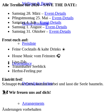
Wellness & Beauty
Alle Termine für 2026 – SAVE THE DATE:
Samstag 28. März –
Event-Details
Pfingstmontag 25. Mai –
Event-Details
Samstag 4. Juli –
Event-Details
Online-Buchung
Samstag 1. August –
Event-Details
Samstag 31. Oktober –
Event-Details
Freut euch auf:
Preisliste
Feine Cocktails & kalte Drinks ☀️
House Music vom Feinsten 🎧
Live-DJs
Dependance
Traumhafter Seeblick
Herbst-Feeling pur
Eintritt frei!
Dependance Suiten
Schnappt eure Crew, kommt vorbei und lasst die Seele baumeln.
🕺💃 Wir freuen uns auf dich!
Arrangements
Änderungen vorbehalten