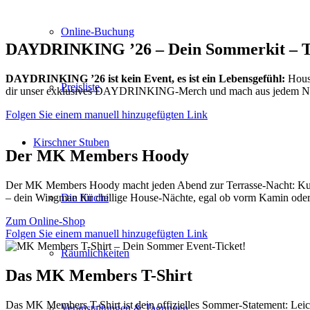
Online-Buchung
DAYDRINKING ’26 – Dein Sommerkit – Te
DAYDRINKING ’26 ist kein Event, es ist ein Lebensgefühl:
House
Preisliste
dir unser exklusives DAYDRINKING-Merch und mach aus jedem Nachm
Folgen Sie einem manuell hinzugefügten Link
Kirschner Stuben
Der MK Members Hoody
Der MK Members Hoody macht jeden Abend zur Terrasse-Nacht: Kus
Die Küche
– dein Wingman für chillige House-Nächte, egal ob vorm Kamin ode
Zum Online-Shop
Folgen Sie einem manuell hinzugefügten Link
Räumlichkeiten
Das MK Members T-Shirt
Das MK Members T-Shirt ist dein offizielles Sommer-Statement: Le
Veranstaltungen & Tagungen