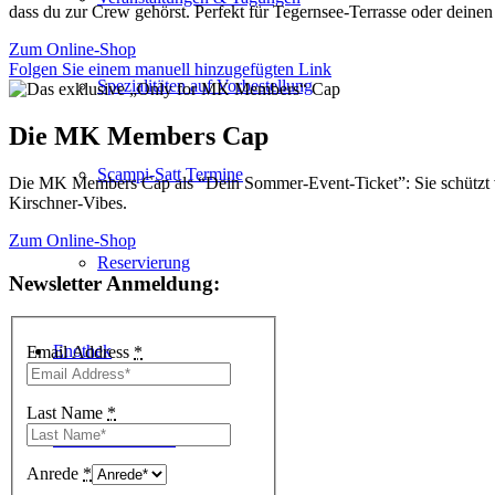
dass du zur Crew gehörst. Perfekt für Tegernsee-Terrasse oder deine
Zum Online-Shop
Folgen Sie einem manuell hinzugefügten Link
Spezialitäten auf Vorbestellung
Die MK Members Cap
Scampi-Satt Termine
Die MK Members Cap als “Dein Sommer-Event-Ticket”: Sie schützt vo
Kirschner-Vibes.
Zum Online-Shop
Reservierung
Newsletter Anmeldung:
Enothek
Email Address
*
Last Name
*
Infos & Aktuelles
Anrede
*