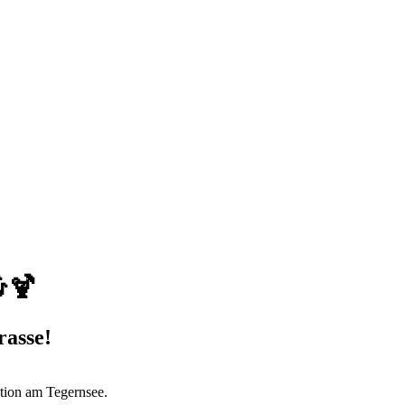
🍹
rasse!
ation am Tegernsee.