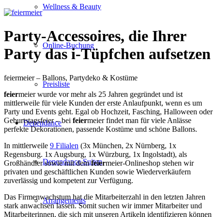
Wellness & Beauty
Party-Accessoires, die Ihrer
Online-Buchung
Party das i-Tüpfchen aufsetzen
feiermeier – Ballons, Partydeko & Kostüme
Preisliste
feier
meier wurde vor mehr als 25 Jahren gegründet und ist
mittlerweile für viele Kunden der erste Anlaufpunkt, wenn es um
Party und Events geht. Egal ob Hochzeit, Fasching, Halloween oder
Geburtstagsfeier – bei
feier
meier findet man für viele Anlässe
Dependance
perfekte Dekorationen, passende Kostüme und schöne Ballons.
In mittlerweile
9 Filialen
(3x München, 2x Nürnberg, 1x
Regensburg. 1x Augsburg, 1x Würzburg, 1x Ingolstadt), als
Dependance Suiten
Großhändler sowie mit dem
feier
meier-Onlineshop stehen wir
privaten und geschäftlichen Kunden sowie Wiederverkäufern
zuverlässig und kompetent zur Verfügung.
Das Firmenwachstum hat die Mitarbeiterzahl in den letzten Jahren
Arrangements
stark anwachsen lassen. Somit suchen wir immer Mitarbeiter und
Mitarbeiterinnen, die sich mit unseren Artikeln identifizieren können