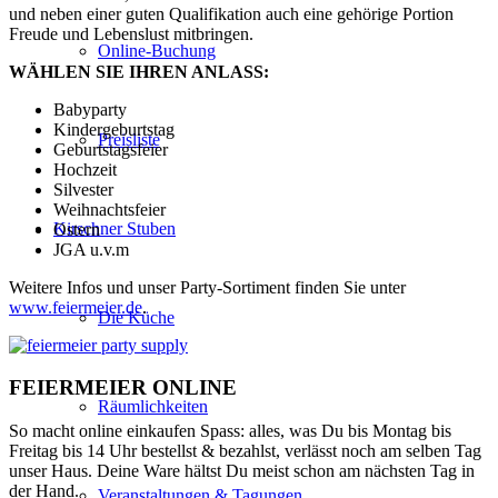
und neben einer guten Qualifikation auch eine gehörige Portion
Freude und Lebenslust mitbringen.
Online-Buchung
WÄHLEN SIE IHREN ANLASS:
Babyparty
Kindergeburtstag
Preisliste
Geburtstagsfeier
Hochzeit
Silvester
Weihnachtsfeier
Kirschner Stuben
Ostern
JGA u.v.m
Weitere Infos und unser Party-Sortiment finden Sie unter
www.feiermeier.de
.
Die Küche
FEIERMEIER ONLINE
Räumlichkeiten
So macht online einkaufen Spass: alles, was Du bis Montag bis
Freitag bis 14 Uhr bestellst & bezahlst, verlässt noch am selben Tag
unser Haus. Deine Ware hältst Du meist schon am nächsten Tag in
der Hand.
Veranstaltungen & Tagungen