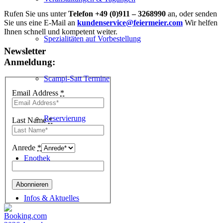
Rufen Sie uns unter
Telefon +49 (0)911 – 3268990
an, oder senden
Sie uns eine E-Mail an
kundenservice@feiermeier.com
Wir helfen
Ihnen schnell und kompetent weiter.
Spezialitäten auf Vorbestellung
Newsletter
Anmeldung:
Scampi-Satt Termine
Email Address
*
Reservierung
Last Name
*
Anrede
*
Enothek
Infos & Aktuelles