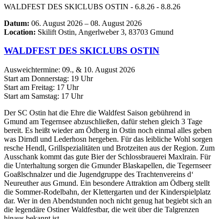
WALDFEST DES SKICLUBS OSTIN - 6.8.26 - 8.8.26
Datum:
06. August 2026 – 08. August 2026
Location:
Skilift Ostin, Angerlweber 3, 83703 Gmund
WALDFEST DES SKICLUBS OSTIN
Ausweichtermine: 09., & 10. August 2026
Start am Donnerstag: 19 Uhr
Start am Freitag: 17 Uhr
Start am Samstag: 17 Uhr
Der SC Ostin hat die Ehre die Waldfest Saison gebührend in
Gmund am Tegernsee abzuschließen, dafür stehen gleich 3 Tage
bereit. Es heißt wieder am Ödberg in Ostin noch einmal alles geben
was Dirndl und Lederhosn hergeben. Für das leibliche Wohl sorgen
resche Hendl, Grillspezialitäten und Brotzeiten aus der Region. Zum
Ausschank kommt das gute Bier der Schlossbrauerei Maxlrain. Für
die Unterhaltung sorgen die Gmunder Blaskapellen, die Tegernseer
Goaßlschnalzer und die Jugendgruppe des Trachtenvereins d‘
Neureuther aus Gmund. Ein besondere Attraktion am Ödberg stellt
die Sommer-Rodelbahn, der Klettergarten und der Kinderspielplatz
dar. Wer in den Abendstunden noch nicht genug hat begiebt sich an
die legendäre Ostiner Waldfestbar, die weit über die Talgrenzen
hinaus bekannt ist.