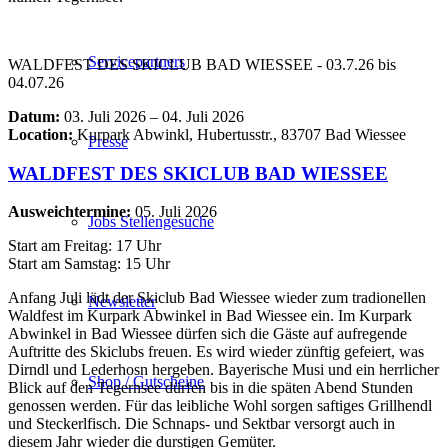
Servicepartners
WALDFEST DES SKICLUB BAD WIESSEE - 03.7.26 bis
04.07.26
Datum:
03. Juli 2026 – 04. Juli 2026
Location:
Kurpark Abwinkl, Hubertusstr., 83707 Bad Wiessee
Presse
WALDFEST DES SKICLUB BAD WIESSEE
Ausweichtermine:
05. Juli 2026
Jobs Stellengesuche
Start am Freitag: 17 Uhr
Start am Samstag: 15 Uhr
Anfang Juli lädt der Skiclub Bad Wiessee wieder zum tradionellen
Newsletter
Waldfest im Kurpark Abwinkel in Bad Wiessee ein. Im Kurpark
Abwinkel in Bad Wiessee dürfen sich die Gäste auf aufregende
Auftritte des Skiclubs freuen. Es wird wieder zünftig gefeiert, was
Dirndl und Lederhosn hergeben. Bayerische Musi und ein herrlicher
Shop / Gutscheine
Blick auf den Tegernsee dürfen bis in die späten Abend Stunden
genossen werden. Für das leibliche Wohl sorgen saftiges Grillhendl
und Steckerlfisch. Die Schnaps- und Sektbar versorgt auch in
diesem Jahr wieder die durstigen Gemüter.