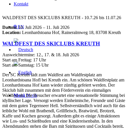
Kontakt
WALDFEST DES SKICLUBS KREUTH - 10.7.26 bis 11.07.26
🌐 EN
Datum:
10. Juli 2026 – 11. Juli 2026
Location:
Leonhardstoana Hof, Raineralmweg 18, 83708 Kreuth
WALDFEST DES SKICLUBS KREUTH
Ausweichtermine: 12., 17. & 18. Juli 2026
Start am Freitag: 17 Uhr
Start am Samstag: 15 Uhr
Der SC Kreuth lädt zum Waldfest am Waldfestplatz am
Leonhardstoana Hofl bei Kreuth ein. Am schönen Waldfestplatz am
Leonhardstoana Hof kann wieder zünftig gefeiert werden. Der
Skiclub hält zusammen mit dem Förderverein ein einmaliges
Waldfest ab. Die Besucher erwartet eine sensationelle Stimmung bei
Menü
Menü
idyllischer Lage. Versorgt werden Einheimische, Freunde und Gäste
mit dem guten Tegernseer Hell. Selbstverständlich wird auch für das
leibliche Wohl mit Brathendl, Grillfleisch, Bratwürstl, Brotzeit,
Kaffe und Kuchen gesorgt. Außerdem gibt es einige Attraktionen
wie Los- und Schießbuden und eine Kindereisenbahn. In den
Abendstunden stehen die Bars mit Spirituosen und Cocktails bereit,