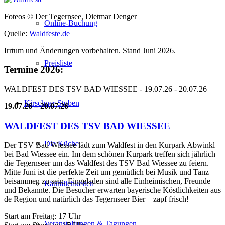
Foteos © Der Tegernsee, Dietmar Denger
Online-Buchung
Quelle:
Waldfeste.de
Irrtum und Änderungen vorbehalten. Stand Juni 2026.
Preisliste
Termine 2026:
WALDFEST DES TSV BAD WIESSEE - 19.07.26 - 20.07.26
Kirschner Stuben
19.07.26 – 20.07.26
WALDFEST DES TSV BAD WIESSEE
Die Küche
Der TSV Bad Wiessee lädt zum Waldfest in den Kurpark Abwinkl
bei Bad Wiessee ein. Im dem schönen Kurpark treffen sich jährlich
die Tegernseer um das Waldfest des TSV Bad Wiessee zu feiern.
Mitte Juni ist die perfekte Zeit um gemütlich bei Musik und Tanz
beisammen zu sein. Eingeladen sind alle Einheimischen, Freunde
Räumlichkeiten
und Bekannte. Die Besucher erwarten bayerische Köstlichkeiten aus
de Region und natürlich das Tegernseer Bier – zapf frisch!
Start am Freitag: 17 Uhr
Veranstaltungen & Tagungen