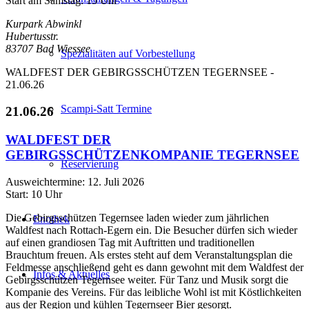
Start am Samstag: 15 Uhr
Kurpark Abwinkl
Hubertusstr.
83707 Bad Wiessee
Spezialitäten auf Vorbestellung
WALDFEST DER GEBIRGSSCHÜTZEN TEGERNSEE -
21.06.26
Scampi-Satt Termine
21.06.26
WALDFEST DER
GEBIRGSSCHÜTZENKOMPANIE TEGERNSEE
Reservierung
Ausweichtermine: 12. Juli 2026
Start: 10 Uhr
Die Gebirgsschützen Tegernsee laden wieder zum jährlichen
Enothek
Waldfest nach Rottach-Egern ein. Die Besucher dürfen sich wieder
auf einen grandiosen Tag mit Auftritten und traditionellen
Brauchtum freuen. Als erstes steht auf dem Veranstaltungsplan die
Feldmesse anschließend geht es dann gewohnt mit dem Waldfest der
Infos & Aktuelles
Gebirgsschützen Tegernsee weiter. Für Tanz und Musik sorgt die
Kompanie des Vereins. Für das leibliche Wohl ist mit Köstlichkeiten
aus der Region und kühlen Tegernseer Bier gesorgt.