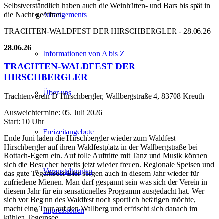
Selbstverständlich haben auch die Weinhütten- und Bars bis spät in
die Nacht geöffnet.
Arrangements
TRACHTEN-WALDFEST DER HIRSCHBERGLER - 28.06.26
28.06.26
Informationen von A bis Z
TRACHTEN-WALDFEST DER
HIRSCHBERGLER
Über uns
Trachtenverein D´Hirschbergler, Wallbergstraße 4, 83708 Kreuth
Ausweichtermine: 05. Juli 2026
Start: 10 Uhr
Freizeitangebote
Ende Juni laden die Hirschbergler wieder zum Waldfest
Hirschbergler auf ihren Waldfestplatz in der Wallbergstraße bei
Rottach-Egern ein. Auf tolle Auftritte mit Tanz und Musik können
sich die Besucher bereits jetzt wieder freuen. Regionale Speisen und
Veranstaltungen
das gute Tegernseer Bier sorgen auch in diesem Jahr wieder für
zufriedene Mienen. Man darf gespannt sein was sich der Verein in
diesem Jahr für ein sensationelles Programm ausgedacht hat. Wer
sich vor Beginn des Waldfest noch sportlich betätigen möchte,
macht eine Tour auf den Wallberg und erfrischt sich danach im
Impressionen
kühlen Tegernsee.