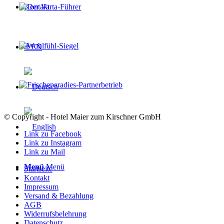
Kontakt
🌐 EN
© Copyright - Hotel Maier zum Kirschner GmbH
Link zu Facebook
Link zu Instagram
Link zu Mail
Menü
Menü
Startseite
Kontakt
Impressum
Versand & Bezahlung
AGB
Widerrufsbelehrung
Datenschutz