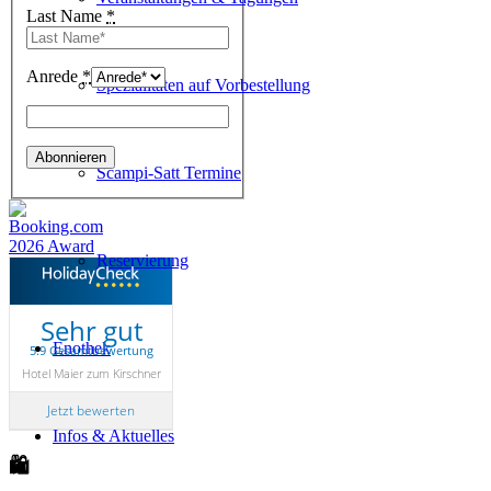
Last Name
*
Anrede
*
Spezialitäten auf Vorbestellung
Scampi-Satt Termine
Reservierung
Sehr gut
Enothek
5.9 Gesamtbewertung
Hotel Maier zum Kirschner
Jetzt bewerten
Infos & Aktuelles
🛍