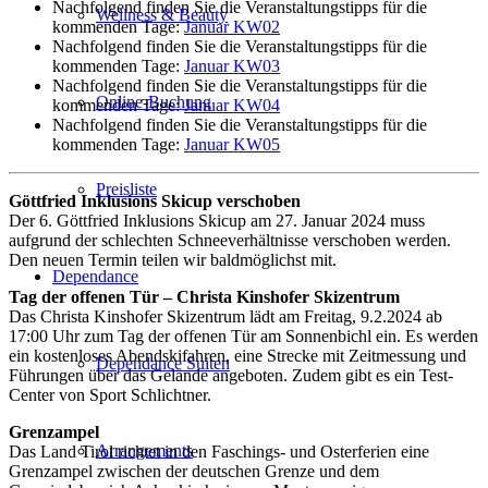
Nachfolgend finden Sie die Veranstaltungstipps für die
Wellness & Beauty
kommenden Tage:
Januar KW02
Nachfolgend finden Sie die Veranstaltungstipps für die
kommenden Tage:
Januar KW03
Nachfolgend finden Sie die Veranstaltungstipps für die
Online-Buchung
kommenden Tage:
Januar KW04
Nachfolgend finden Sie die Veranstaltungstipps für die
kommenden Tage:
Januar KW05
Preisliste
Göttfried Inklusions Skicup verschoben
Der 6. Göttfried Inklusions Skicup am 27. Januar 2024 muss
aufgrund der schlechten Schneeverhältnisse verschoben werden.
Den neuen Termin teilen wir baldmöglichst mit.
Dependance
Tag der offenen Tür – Christa Kinshofer Skizentrum
Das Christa Kinshofer Skizentrum lädt am Freitag, 9.2.2024 ab
17:00 Uhr zum Tag der offenen Tür am Sonnenbichl ein. Es werden
ein kostenloses Abendskifahren, eine Strecke mit Zeitmessung und
Dependance Suiten
Führungen über das Gelände angeboten. Zudem gibt es ein Test-
Center von Sport Schlichtner.
Grenzampel
Arrangements
Das Land Tirol richtet in den Faschings- und Osterferien eine
Grenzampel zwischen der deutschen Grenze und dem