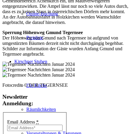
Gemeindebereich Achenkirch ein, um Mautverweigerern
entgegenzuwirken. Die Ampel lässt nur noch so viele Autos durch,
dass es zu keinen Staus in österreichischen Dörfern mehr kommt.
Online-Buchung
An der Autobahnausfahrt in Holzkirchen werden Warnschilder
angebracht, die darauf hinweisen.
Sperrung Höhenweg Gmund Tegernsee
Preisliste
Der Höhenweg von Gmund nach Tegernsee ist aufgrund von
umgestürzten Bäumen derzeit nicht nicht durchgängig begehbar.
Schilder zur Information der Gäste wurden Anfang Gmund und
Tegernsee angebracht.
Kirschner Stuben
Fotocredit:
© DER TEGERNSEE
Die Küche
Newsletter
Anmeldung:
Räumlichkeiten
Email Address
*
Veranstaltungen & Tagungen