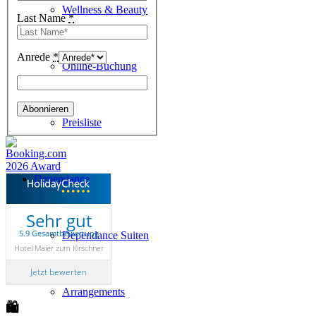
Wellness & Beauty
Last Name
*
Anrede
*
Online-Buchung
Preisliste
Dependance
Sehr gut
5.9 Gesamtbewertung
Dependance Suiten
Hotel Maier zum Kirschner
Jetzt bewerten
Arrangements
🛍