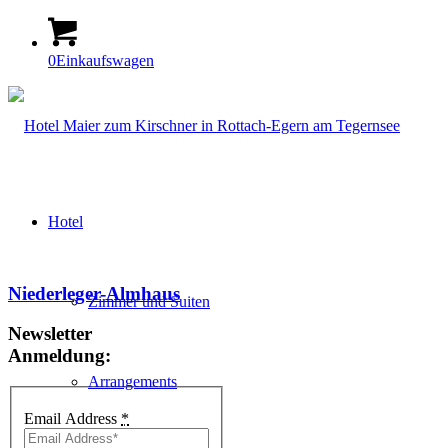
0
Einkaufswagen
Hotel
Niederleger-Almhaus
Zimmer und Suiten
Newsletter
Anmeldung:
Arrangements
Email Address
*