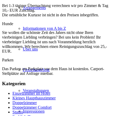
Bei 1-3 tägiger Übernachtung verrechnen wir pro Zimmer & Tag
Arrangements
10,- EUR Zuschlag.
Die ortsübliche Kurtaxe ist nicht in den Preisen inbegriffen.
Hunde
Informationen von A bis Z
Sie wollen die schönste Zeit des Jahres nicht ohne Ihren
vierbeinigen Liebling verbringen? Bei uns kein Problem! Ihr
vierbeiniger Liebling ist uns nach Voranmeldung herzlich
willkommen. Wir berechnen einen Reinigungszuschlag von 25,-
Über uns
EUR.
Parken
Das Parken am Parkplatz vor dem Haus ist kostenlos. Carport-
Freizeitangebote
Stellplätze auf Anfrage mietbar.
Kategorien
Veranstaltungen
Einzelzimmer im Hotel
Kleines Haupthauszimmer
Doppelzimmer
Doppelzimmer Comfort
Impressionen
Studio