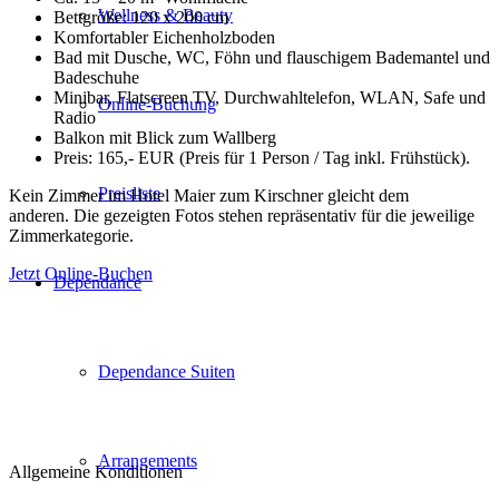
Wellness & Beauty
Bettgröße: 120 x 200 cm
Komfortabler Eichenholzboden
Bad mit Dusche, WC, Föhn und flauschigem Bademantel und
Badeschuhe
Minibar, Flatscreen TV, Durchwahltelefon, WLAN, Safe und
Online-Buchung
Radio
Balkon mit Blick zum Wallberg
Preis: 165,- EUR
(Preis für 1 Person / Tag inkl. Frühstück)
.
Preisliste
Kein Zimmer im Hotel Maier zum Kirschner gleicht dem
anderen. Die gezeigten Fotos stehen repräsentativ für die jeweilige
Zimmerkategorie.
Jetzt Online-Buchen
Dependance
Dependance Suiten
Arrangements
Allgemeine Konditionen