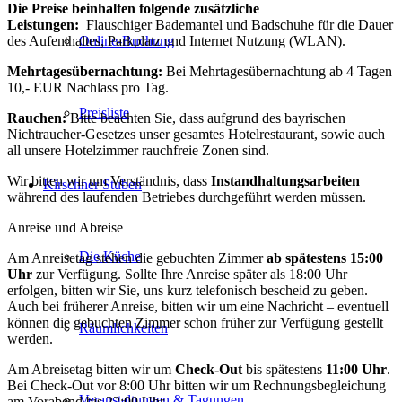
Die Preise beinhalten folgende zusätzliche
Leistungen:
Flauschiger Bademantel und Badschuhe für die Dauer
des Aufenthaltes, Parkplatz und Internet Nutzung (WLAN).
Online-Buchung
Mehrtagesübernachtung:
Bei Mehrtagesübernachtung ab 4 Tagen
10,- EUR Nachlass pro Tag.
Preisliste
Rauchen:
Bitte beachten Sie, dass aufgrund des bayrischen
Nichtraucher-Gesetzes unser gesamtes Hotelrestaurant, sowie auch
all unsere Hotelzimmer rauchfreie Zonen sind.
Wir bitten wir um Verständnis, dass
Instandhaltungsarbeiten
Kirschner Stuben
während des laufenden Betriebes durchgeführt werden müssen.
Anreise und Abreise
Die Küche
Am Anreisetag stehen die gebuchten Zimmer
ab spätestens 15:00
Uhr
zur Verfügung. Sollte Ihre Anreise später als 18:00 Uhr
erfolgen, bitten wir Sie, uns kurz telefonisch bescheid zu geben.
Auch bei früherer Anreise, bitten wir um eine Nachricht – eventuell
können die gebuchten Zimmer schon früher zur Verfügung gestellt
Räumlichkeiten
werden.
Am Abreisetag bitten wir um
Check-Out
bis spätestens
11:00 Uhr
.
Bei Check-Out vor 8:00 Uhr bitten wir um Rechnungsbegleichung
Veranstaltungen & Tagungen
am Vorabend bis 22:00 Uhr.