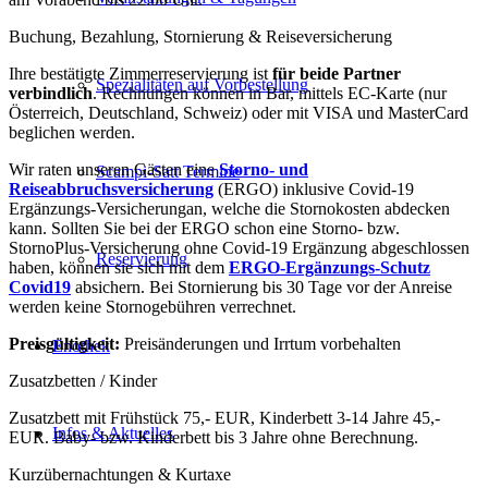
Buchung, Bezahlung, Stornierung & Reiseversicherung
Ihre bestätigte Zimmerreservierung ist
für beide Partner
Spezialitäten auf Vorbestellung
verbindlich
. Rechnungen können in Bar, mittels EC-Karte (nur
Österreich, Deutschland, Schweiz) oder mit VISA und MasterCard
beglichen werden.
Wir raten unseren Gästen eine
Storno- und
Scampi-Satt Termine
Reiseabbruchsversicherung
(ERGO) inklusive Covid-19
Ergänzungs-Versicherungan, welche die Stornokosten abdecken
kann. Sollten Sie bei der ERGO schon eine Storno- bzw.
StornoPlus-Versicherung ohne Covid-19 Ergänzung abgeschlossen
Reservierung
haben, können sie sich mit dem
ERGO-Ergänzungs-Schutz
Covid19
absichern. Bei Stornierung bis 30 Tage vor der Anreise
werden keine Stornogebühren verrechnet.
Preisgültigkeit:
Preisänderungen und Irrtum vorbehalten
Enothek
Zusatzbetten / Kinder
Zusatzbett mit Frühstück 75,- EUR, Kinderbett 3-14 Jahre 45,-
Infos & Aktuelles
EUR. Baby- bzw. Kinderbett bis 3 Jahre ohne Berechnung.
Kurzübernachtungen & Kurtaxe