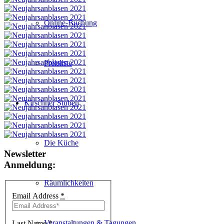
Online-Buchung
Preisliste
Kirschner Stuben
Die Küche
Newsletter
Anmeldung:
Räumlichkeiten
Email Address
*
Veranstaltungen & Tagungen
Last Name
*