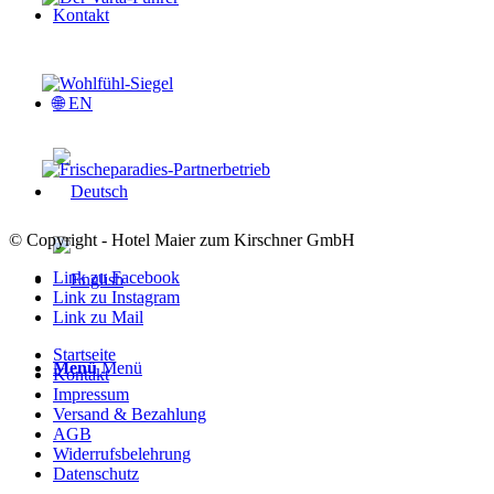
Kontakt
🌐 EN
© Copyright - Hotel Maier zum Kirschner GmbH
Link zu Facebook
Link zu Instagram
Link zu Mail
Startseite
Menü
Menü
Kontakt
Impressum
Versand & Bezahlung
AGB
Widerrufsbelehrung
Datenschutz