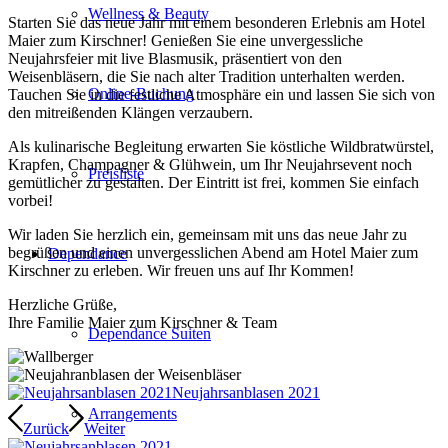
Wellness & Beauty
Starten Sie das neue Jahr mit einem besonderen Erlebnis am Hotel
Maier zum Kirschner! Genießen Sie eine unvergessliche
Neujahrsfeier mit live Blasmusik, präsentiert von den
Weisenbläsern, die Sie nach alter Tradition unterhalten werden.
Online-Buchung
Tauchen Sie in die festliche Atmosphäre ein und lassen Sie sich von
den mitreißenden Klängen verzaubern.
Als kulinarische Begleitung erwarten Sie köstliche Wildbratwürstel,
Krapfen, Champagner & Glühwein, um Ihr Neujahrsevent noch
Preisliste
gemütlicher zu gestalten. Der Eintritt ist frei, kommen Sie einfach
vorbei!
Wir laden Sie herzlich ein, gemeinsam mit uns das neue Jahr zu
begrüßen und einen unvergesslichen Abend am Hotel Maier zum
Dependance
Kirschner zu erleben. Wir freuen uns auf Ihr Kommen!
Herzliche Grüße,
Ihre Familie Maier zum Kirschner & Team
Dependance Suiten
Neujahrsanblasen 2021
Arrangements
Zurück
Weiter