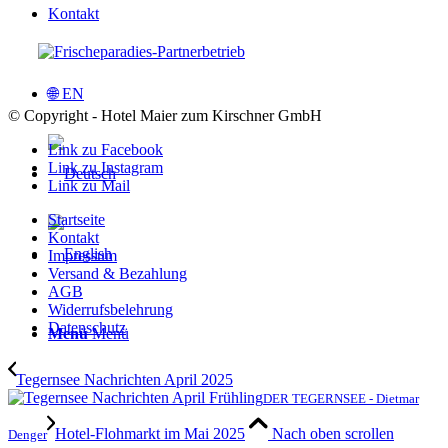
Kontakt
🌐 EN
© Copyright - Hotel Maier zum Kirschner GmbH
Link zu Facebook
Link zu Instagram
Link zu Mail
Startseite
Kontakt
Impressum
Versand & Bezahlung
AGB
Widerrufsbelehrung
Datenschutz
Menü
Menü
Tegernsee Nachrichten April 2025
DER TEGERNSEE - Dietmar
Hotel-Flohmarkt im Mai 2025
Nach oben scrollen
Denger