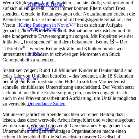
Wenn Kinder einen Unfall erleiden, sind sie häufig verängstigt und
Wellness & Beauty
auf sich allein gestellt – nicht immer können Eltern sofort Trost
spenden. Gerade in Rettungswagen oder Notaufnahmen erleben die
Kleinsten eine für sie fremde und oft beängstigende Situation. Der
Verein „
Kleine Patienten in Not e.V.
“ hat es sich zur Aufgabe
Online-Buchung
gemacht, diesen Kindern in Notfallsituationen beizustehen und für
eine kindgerechte Erstversorgung zu sorgen. Mit Projekten wie der
Initiative „Trost spenden“ und dem bekannten „Benny 🧸 – Der
®
Trösterbär
“ werden Rettungskräfte und Kliniken bundesweit
Preisliste
unterstützt, um Kindern in schwierigen Momenten ein Stück
Geborgenheit zu schenken.
Statistiken zeigen: Rund 1,8 Millionen Kinder in Deutschland sind
jedes Jahr von Unfällen betroffen – das bedeutet, alle 18 Sekunden
Dependance
benötigt ein Kind medizinische Hilfe. In solchen Momenten ist
schnelle, einfühlsame Unterstützung entscheidend. Der Verein setzt
sich nicht nur für die Erstversorgung ein, sondern engagiert sich
auch in der Präventionsarbeit und Aufklärung, um Unfälle möglichst
Dependance Suiten
zu vermeiden.
Mit unserer jährlichen Spende möchten wir einen Beitrag dazu
leisten, dass diese wertvolle Arbeit fortgeführt und weiter ausgebaut
werden kann. Wir sind überzeugt: Gemeinsames Engagement von
Arrangements
Unternehmen und gemeinnützigen Organisationen macht einen
echten Unterschied für die Schwächsten unserer Gesellschaft.