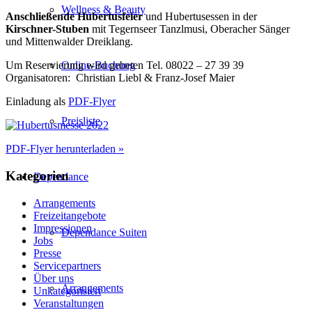
Wellness & Beauty
Anschließende
Hubertusfeier
und Hubertusessen in der
Kirschner-Stuben
mit Tegernseer Tanzlmusi, Oberacher Sänger
und Mittenwalder Dreiklang.
Online-Buchung
Um Reservierung wird gebeten Tel. 08022 – 27 39 39
Organisatoren: Christian Liebl & Franz-Josef Maier
Einladung als
PDF-Flyer
Preisliste
PDF-Flyer herunterladen »
Kategorien
Dependance
Arrangements
Freizeitangebote
Impressionen
Dependance Suiten
Jobs
Presse
Servicepartners
Über uns
Arrangements
Unkategorisiert
Veranstaltungen