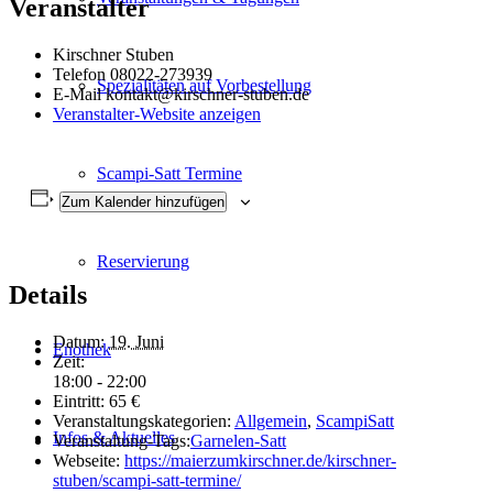
Veranstalter
Kirschner Stuben
Telefon
08022-273939
Spezialitäten auf Vorbestellung
E-Mail
kontakt@kirschner-stuben.de
Veranstalter-Website anzeigen
Scampi-Satt Termine
Zum Kalender hinzufügen
Reservierung
Details
Datum:
19. Juni
Enothek
Zeit:
18:00 - 22:00
Eintritt:
65 €
Veranstaltungskategorien:
Allgemein
,
ScampiSatt
Infos & Aktuelles
Veranstaltung-Tags:
Garnelen-Satt
Webseite:
https://maierzumkirschner.de/kirschner-
stuben/scampi-satt-termine/