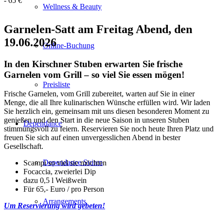
-
65 €
Wellness & Beauty
Garnelen-Satt am Freitag Abend, den
19.06.2026
Online-Buchung
In den Kirschner Stuben erwarten Sie frische
Garnelen vom Grill – so viel Sie essen mögen!
Preisliste
Frische Garnelen, vom Grill zubereitet, warten auf Sie in einer
Menge, die all Ihre kulinarischen Wünsche erfüllen wird. Wir laden
Sie herzlich ein, gemeinsam mit uns diesen besonderen Moment zu
genießen und den Start in die neue Saison in unseren Stuben
Dependance
stimmungsvoll zu feiern. Reservieren Sie noch heute Ihren Platz und
freuen Sie sich auf einen unvergesslichen Abend in bester
Gesellschaft.
Dependance Suiten
Scampi so viel sie möchten
Focaccia, zweierlei Dip
dazu 0,5 l Weißwein
Für 65,- Euro / pro Person
Arrangements
Um Reservierung wird gebeten!