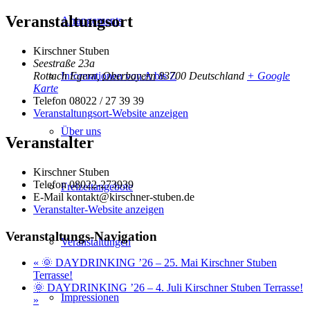
Veranstaltungsort
Arrangements
Kirschner Stuben
Seestraße 23a
Informationen von A bis Z
Rottach Egern
,
Oberbayern
83700
Deutschland
+ Google
Karte
Telefon
08022 / 27 39 39
Veranstaltungsort-Website anzeigen
Über uns
Veranstalter
Kirschner Stuben
Telefon
08022-273939
Freizeitangebote
E-Mail
kontakt@kirschner-stuben.de
Veranstalter-Website anzeigen
Veranstaltungs-Navigation
Veranstaltungen
«
🌞 DAYDRINKING ’26 – 25. Mai Kirschner Stuben
Terrasse!
🌞 DAYDRINKING ’26 – 4. Juli Kirschner Stuben Terrasse!
Impressionen
»