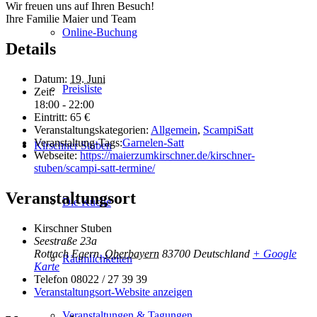
Wir freuen uns auf Ihren Besuch!
Ihre Familie Maier und Team
Online-Buchung
Details
Datum:
19. Juni
Preisliste
Zeit:
18:00 - 22:00
Eintritt:
65 €
Veranstaltungskategorien:
Allgemein
,
ScampiSatt
Veranstaltung-Tags:
Garnelen-Satt
Kirschner Stuben
Webseite:
https://maierzumkirschner.de/kirschner-
stuben/scampi-satt-termine/
Veranstaltungsort
Die Küche
Kirschner Stuben
Seestraße 23a
Rottach Egern
,
Oberbayern
83700
Deutschland
+ Google
Räumlichkeiten
Karte
Telefon
08022 / 27 39 39
Veranstaltungsort-Website anzeigen
Veranstaltungen & Tagungen