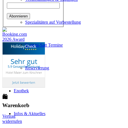
Spezialitäten auf Vorbestellung
Scampi-Satt Termine
Sehr gut
5.9 Gesamtbewertung
Reservierung
Hotel Maier zum Kirschner
Jetzt bewerten
Enothek
🛍
Warenkorb
Infos & Aktuelles
Vertrag
widerrufen