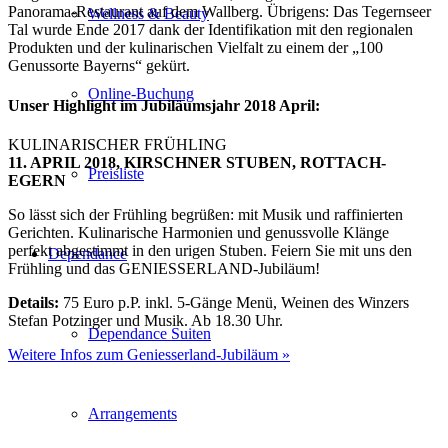
Panorama-Restaurant auf dem Wallberg. Übrigens: Das Tegernseer
Wellness & Beauty
Tal wurde Ende 2017 dank der Identifikation mit den regionalen
Produkten und der kulinarischen Vielfalt zu einem der „100
Genussorte Bayerns“ gekürt.
Online-Buchung
Unser Highlight im Jubiläumsjahr 2018 April:
KULINARISCHER FRÜHLING
11. APRIL 2018, KIRSCHNER STUBEN, ROTTACH-
Preisliste
EGERN
So lässt sich der Frühling begrüßen: mit Musik und raffinierten
Gerichten. Kulinarische Harmonien und genussvolle Klänge
perfekt abgestimmt in den urigen Stuben. Feiern Sie mit uns den
Dependance
Frühling und das GENIESSERLAND-Jubiläum!
Details:
75 Euro p.P. inkl. 5-Gänge Menü, Weinen des Winzers
Stefan Potzinger und Musik. Ab 18.30 Uhr.
Dependance Suiten
Weitere Infos zum Geniesserland-Jubiläum »
Arrangements