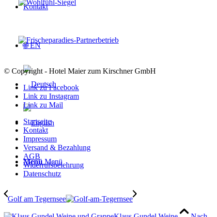
Kontakt
🌐 EN
© Copyright - Hotel Maier zum Kirschner GmbH
Link zu Facebook
Link zu Instagram
Link zu Mail
Startseite
Kontakt
Impressum
Versand & Bezahlung
AGB
Menü
Menü
Widerrufsbelehrung
Datenschutz
Golf am Tegernsee
Klaus Gundel Weine
Nach