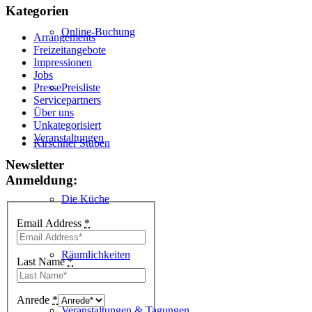
Kategorien
Online-Buchung
Arrangements
Freizeitangebote
Impressionen
Jobs
Preisliste
Presse
Servicepartners
Über uns
Unkategorisiert
Veranstaltungen
Kirschner Stuben
Newsletter
Anmeldung:
Die Küche
Email Address
*
Räumlichkeiten
Last Name
*
Anrede
*
Veranstaltungen & Tagungen